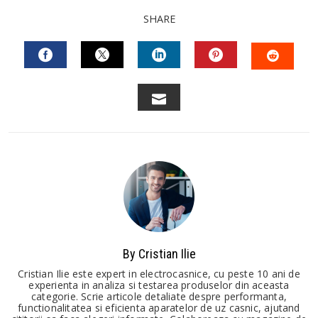
SHARE
FACEBOOK
TWITTER
LINKEDIN
PINTEREST
STUM
EMAIL
By Cristian Ilie
Cristian Ilie este expert in electrocasnice, cu peste 10 ani de
experienta in analiza si testarea produselor din aceasta
categorie. Scrie articole detaliate despre performanta,
functionalitatea si eficienta aparatelor de uz casnic, ajutand