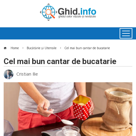
Home
Bucătărie și Utensile
Cel mai bun cantar de bucatarie
Cel mai bun cantar de bucatarie
Cristian Ilie
ok
In