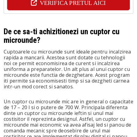
VERIFICA PRETUL AICI
De ce sa-ti achizitionezi un cuptor cu
microunde?
Cuptoarele cu microunde sunt ideale pentru incalzirea
rapida a mancarii. Acestea sunt dotate cu tehnologii
noi ce permit economisirea de curent si incalzirea
uniforma a preparatelor. Un alt plus al unui cuptor cu
microunde este functia de dezghetare. Acest program
iti permite sa economisesti timp si sa dezgheti carnea
intr-un mod corect si sanatos.
Un cuptor cu microunde mic are in general o capacitate
de 17 – 20 l si o putere de 700 W. Principala diferenta
dinte un cuptor cu microunde ieftin si unul mai
costisitor il reprezinta designul. Astfel, un cuptor cu
microunde mai economic va avea afisaj led si panou de
comanda mecanic spre deosebire de unul mai
costisitor ce are implementat display digital si panou