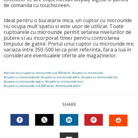
de comanda cu touchscreen.
Ideal pentru o bucatarie mica, un cuptor cu microunde
nu ocupa mult spatiu si este usor de utilizat. Toate
cuptoarele cu microunde permit setarea nivelurilor de
putere si au incorporat timer pentru controlarea
timpului de gatire. Pretul unui cuptor cu microunde mic
variaza intre 350-500 lei ca pret referinta, fara a lua in
considerare eventualele oferte ale magazinelor.
cel mai bun cuptor cu microunde sub 500 de lei
cuptor cu microunde
cuptor cu microunde alb
cuptor cu microunde ieftin
cuptor cu microunde mic
cuptor cu microunde negru
cuptor cu microunde rosu
cuptor cu microunde sub 500 de lei
microunde ieftin
SHARE
FACEBOOK
TWITTER
LINKEDIN
PINTEREST
STUM