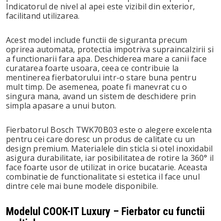
Indicatorul de nivel al apei este vizibil din exterior,
facilitand utilizarea.
Acest model include functii de siguranta precum
oprirea automata, protectia impotriva supraincalzirii si
a functionarii fara apa. Deschiderea mare a canii face
curatarea foarte usoara, ceea ce contribuie la
mentinerea fierbatorului intr-o stare buna pentru
mult timp. De asemenea, poate fi manevrat cu o
singura mana, avand un sistem de deschidere prin
simpla apasare a unui buton.
Fierbatorul Bosch TWK70B03 este o alegere excelenta
pentru cei care doresc un produs de calitate cu un
design premium. Materialele din sticla si otel inoxidabil
asigura durabilitate, iar posibilitatea de rotire la 360° il
face foarte usor de utilizat in orice bucatarie. Aceasta
combinatie de functionalitate si estetica il face unul
dintre cele mai bune modele disponibile.
Modelul COOK-IT Luxury – Fierbator cu functii