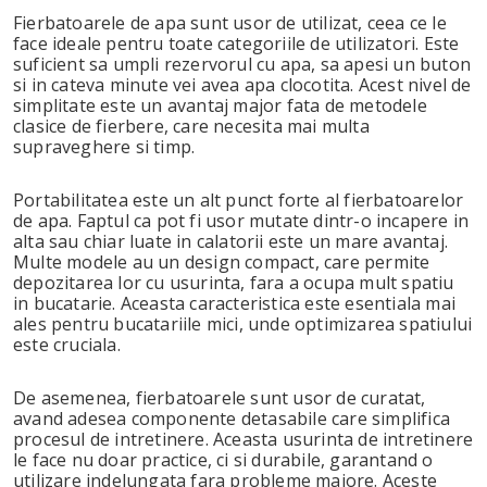
Fierbatoarele de apa sunt usor de utilizat, ceea ce le
face ideale pentru toate categoriile de utilizatori. Este
suficient sa umpli rezervorul cu apa, sa apesi un buton
si in cateva minute vei avea apa clocotita. Acest nivel de
simplitate este un avantaj major fata de metodele
clasice de fierbere, care necesita mai multa
supraveghere si timp.
Portabilitatea este un alt punct forte al fierbatoarelor
de apa. Faptul ca pot fi usor mutate dintr-o incapere in
alta sau chiar luate in calatorii este un mare avantaj.
Multe modele au un design compact, care permite
depozitarea lor cu usurinta, fara a ocupa mult spatiu
in bucatarie. Aceasta caracteristica este esentiala mai
ales pentru bucatariile mici, unde optimizarea spatiului
este cruciala.
De asemenea, fierbatoarele sunt usor de curatat,
avand adesea componente detasabile care simplifica
procesul de intretinere. Aceasta usurinta de intretinere
le face nu doar practice, ci si durabile, garantand o
utilizare indelungata fara probleme majore. Aceste