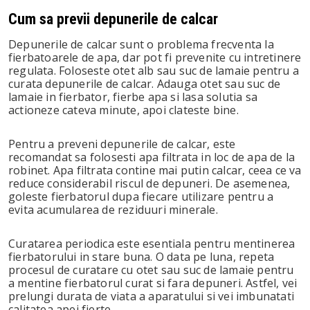
Cum sa previi depunerile de calcar
Depunerile de calcar sunt o problema frecventa la
fierbatoarele de apa, dar pot fi prevenite cu intretinere
regulata. Foloseste otet alb sau suc de lamaie pentru a
curata depunerile de calcar. Adauga otet sau suc de
lamaie in fierbator, fierbe apa si lasa solutia sa
actioneze cateva minute, apoi clateste bine.
Pentru a preveni depunerile de calcar, este
recomandat sa folosesti apa filtrata in loc de apa de la
robinet. Apa filtrata contine mai putin calcar, ceea ce va
reduce considerabil riscul de depuneri. De asemenea,
goleste fierbatorul dupa fiecare utilizare pentru a
evita acumularea de reziduuri minerale.
Curatarea periodica este esentiala pentru mentinerea
fierbatorului in stare buna. O data pe luna, repeta
procesul de curatare cu otet sau suc de lamaie pentru
a mentine fierbatorul curat si fara depuneri. Astfel, vei
prelungi durata de viata a aparatului si vei imbunatati
calitatea apei fierte.