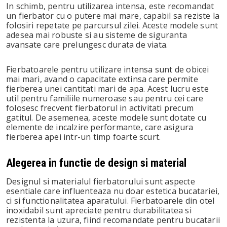
In schimb, pentru utilizarea intensa, este recomandat
un fierbator cu o putere mai mare, capabil sa reziste la
folosiri repetate pe parcursul zilei. Aceste modele sunt
adesea mai robuste si au sisteme de siguranta
avansate care prelungesc durata de viata.
Fierbatoarele pentru utilizare intensa sunt de obicei
mai mari, avand o capacitate extinsa care permite
fierberea unei cantitati mari de apa. Acest lucru este
util pentru familiile numeroase sau pentru cei care
folosesc frecvent fierbatorul in activitati precum
gatitul. De asemenea, aceste modele sunt dotate cu
elemente de incalzire performante, care asigura
fierberea apei intr-un timp foarte scurt.
Alegerea in functie de design si material
Designul si materialul fierbatorului sunt aspecte
esentiale care influenteaza nu doar estetica bucatariei,
ci si functionalitatea aparatului. Fierbatoarele din otel
inoxidabil sunt apreciate pentru durabilitatea si
rezistenta la uzura, fiind recomandate pentru bucatarii