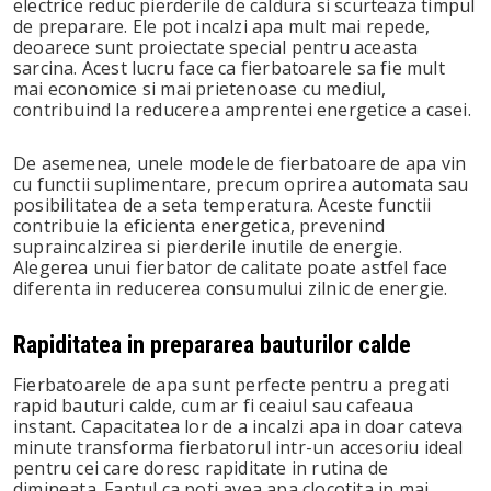
electrice reduc pierderile de caldura si scurteaza timpul
de preparare. Ele pot incalzi apa mult mai repede,
deoarece sunt proiectate special pentru aceasta
sarcina. Acest lucru face ca fierbatoarele sa fie mult
mai economice si mai prietenoase cu mediul,
contribuind la reducerea amprentei energetice a casei.
De asemenea, unele modele de fierbatoare de apa vin
cu functii suplimentare, precum oprirea automata sau
posibilitatea de a seta temperatura. Aceste functii
contribuie la eficienta energetica, prevenind
supraincalzirea si pierderile inutile de energie.
Alegerea unui fierbator de calitate poate astfel face
diferenta in reducerea consumului zilnic de energie.
Rapiditatea in prepararea bauturilor calde
Fierbatoarele de apa sunt perfecte pentru a pregati
rapid bauturi calde, cum ar fi ceaiul sau cafeaua
instant. Capacitatea lor de a incalzi apa in doar cateva
minute transforma fierbatorul intr-un accesoriu ideal
pentru cei care doresc rapiditate in rutina de
dimineata. Faptul ca poti avea apa clocotita in mai