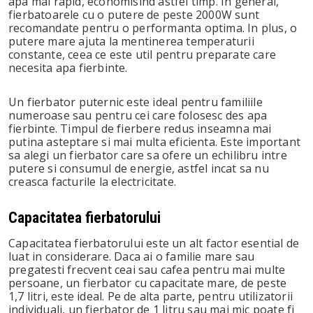
apa mai rapid, economisind astfel timp. In general,
fierbatoarele cu o putere de peste 2000W sunt
recomandate pentru o performanta optima. In plus, o
putere mare ajuta la mentinerea temperaturii
constante, ceea ce este util pentru preparate care
necesita apa fierbinte.
Un fierbator puternic este ideal pentru familiile
numeroase sau pentru cei care folosesc des apa
fierbinte. Timpul de fierbere redus inseamna mai
putina asteptare si mai multa eficienta. Este important
sa alegi un fierbator care sa ofere un echilibru intre
putere si consumul de energie, astfel incat sa nu
creasca facturile la electricitate.
Capacitatea fierbatorului
Capacitatea fierbatorului este un alt factor esential de
luat in considerare. Daca ai o familie mare sau
pregatesti frecvent ceai sau cafea pentru mai multe
persoane, un fierbator cu capacitate mare, de peste
1,7 litri, este ideal. Pe de alta parte, pentru utilizatorii
individuali, un fierbator de 1 litru sau mai mic poate fi