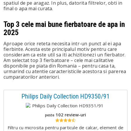
st
spatiul de pe aragaz. In plus, datorita filtrelor, obti in
final o apa mai curata.
leupon
Top 3 cele mai bune fierbatoare de apa in
2025
Aproape orice reteta necesita intr-un punct al ei apa
fierbinte. Acesta este principalul motiv pentru care
consideram ca este util sa iti achizitionezi un fierbator.
Am selectat top 3 fierbatoare – cele mai calitative
disponibile pe piata din Romania – pentru casa ta,
urmarind cu atentie caracteristicile acestora si parerea
cumparatorilor anteriori.
Philips Daily Collection HD9350/91
102 review-uri
peste
Filtru cu microsita pentru particule de calcar, element de