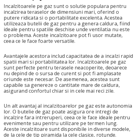
Incalzitoarele pe gaz sunt o solutie populara pentru
incalzirea teraselor de dimensiuni mari, oferind o
putere ridicata si o portabilitate excelenta. Acestea
utilizeaza butelii de gaz pentru a genera caldura, fiind
ideale pentru spatiile deschise unde ventilatia nu este
o problema. Aceste incalzitoare pot fi usor mutate,
ceea ce le face foarte versatile.
Avantajele acestora includ capacitatea de a incalzi rapid
spatii mari si portabilitatea lor. Incalzitoarele pe gaz
sunt perfecte pentru terasele neacoperite, deoarece
nu depind de o sursa de curent si pot fi amplasate
oriunde este necesar. De asemenea, acestea sunt
capabile sa genereze o cantitate mare de caldura,
asigurand confortul chiar si in cele mai reci zile.
Un alt avantaj al incalzitoarelor pe gaz este autonomia
lor. O butelie de gaz poate asigura ore intregi de
incalzire fara intreruperi, ceea ce le face ideale pentru
evenimente sau pentru utilizare pe termen lung.
Aceste incalzitoare sunt disponibile in diverse modele,
de la cele de tip piramida la cele clasice, rotunde.