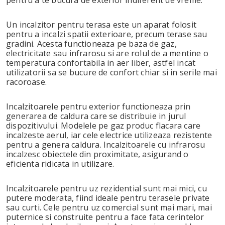
pentru a te bucura de exterior indiferent de vreme.
Un incalzitor pentru terasa este un aparat folosit
pentru a incalzi spatii exterioare, precum terase sau
gradini. Acesta functioneaza pe baza de gaz,
electricitate sau infrarosu si are rolul de a mentine o
temperatura confortabila in aer liber, astfel incat
utilizatorii sa se bucure de confort chiar si in serile mai
racoroase.
Incalzitoarele pentru exterior functioneaza prin
generarea de caldura care se distribuie in jurul
dispozitivului. Modelele pe gaz produc flacara care
incalzeste aerul, iar cele electrice utilizeaza rezistente
pentru a genera caldura. Incalzitoarele cu infrarosu
incalzesc obiectele din proximitate, asigurand o
eficienta ridicata in utilizare.
Incalzitoarele pentru uz rezidential sunt mai mici, cu
putere moderata, fiind ideale pentru terasele private
sau curti. Cele pentru uz comercial sunt mai mari, mai
puternice si construite pentru a face fata cerintelor