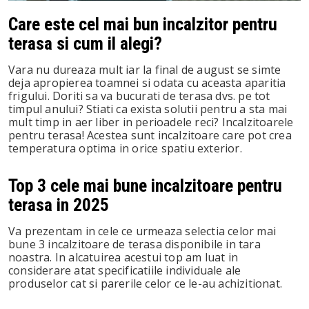
Care este cel mai bun incalzitor pentru
st
terasa si cum il alegi?
leupon
Vara nu dureaza mult iar la final de august se simte
deja apropierea toamnei si odata cu aceasta aparitia
frigului. Doriti sa va bucurati de terasa dvs. pe tot
timpul anului? Stiati ca exista solutii pentru a sta mai
mult timp in aer liber in perioadele reci? Incalzitoarele
pentru terasa! Acestea sunt incalzitoare care pot crea
temperatura optima in orice spatiu exterior.
Top 3 cele mai bune incalzitoare pentru
terasa in 2025
Va prezentam in cele ce urmeaza selectia celor mai
bune 3 incalzitoare de terasa disponibile in tara
noastra. In alcatuirea acestui top am luat in
considerare atat specificatiile individuale ale
produselor cat si parerile celor ce le-au achizitionat.