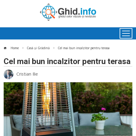
Home
Casă și Grădină
Cel mai bun incalzitor pentru terasa
Cel mai bun incalzitor pentru terasa
Cristian Ilie
ok
In