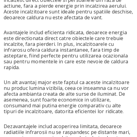
incalzesc direct obiectele si persoanele din raza de
actiune, fara a pierde energie prin incalzirea aerului.
Aceste incalzitoare sunt ideale pentru spatiile deschise,
deoarece caldura nu este afectata de vant.
Avantajele includ eficienta ridicata, deoarece energia
este directionata direct catre obiectele care trebuie
incalzite, fara pierderi. In plus, incalzitoarele cu
infrarosu ofera caldura instantanee, fara timp de
asteptare, fiind perfecte pentru utilizarea ocazionala
sau pentru momentele in care este nevoie de caldura
rapida.
Un alt avantaj major este faptul ca aceste incalzitoare
nu produc lumina vizibila, ceea ce inseamna ca nu vor
afecta ambianta creata de alte surse de iluminat. De
asemenea, sunt foarte economice in utilizare,
consumand mai putina energie comparativ cu alte
tipuri de incalzitoare, datorita eficientei lor ridicate.
Dezavantajele includ acoperirea limitata, deoarece
radiatiile infrarosii nu se raspandesc pe distante mari,