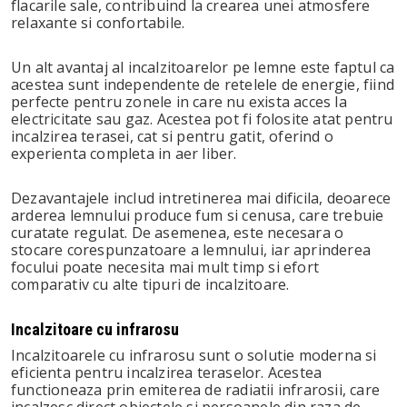
flacarile sale, contribuind la crearea unei atmosfere
relaxante si confortabile.
Un alt avantaj al incalzitoarelor pe lemne este faptul ca
acestea sunt independente de retelele de energie, fiind
perfecte pentru zonele in care nu exista acces la
electricitate sau gaz. Acestea pot fi folosite atat pentru
incalzirea terasei, cat si pentru gatit, oferind o
experienta completa in aer liber.
Dezavantajele includ intretinerea mai dificila, deoarece
arderea lemnului produce fum si cenusa, care trebuie
curatate regulat. De asemenea, este necesara o
stocare corespunzatoare a lemnului, iar aprinderea
focului poate necesita mai mult timp si efort
comparativ cu alte tipuri de incalzitoare.
Incalzitoare cu infrarosu
Incalzitoarele cu infrarosu sunt o solutie moderna si
eficienta pentru incalzirea teraselor. Acestea
functioneaza prin emiterea de radiatii infrarosii, care