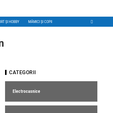
RT ȘI HOBBY
MĂMICI ȘI COPII
n
CATEGORII
Electrocasnice