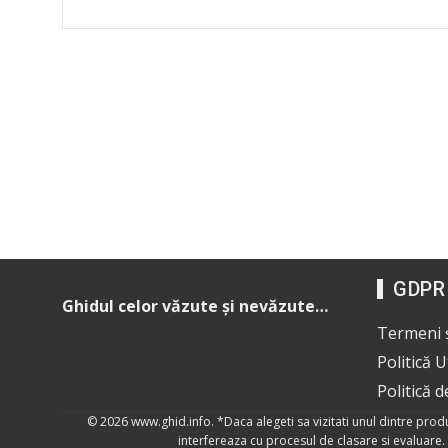
GDPR
Ghidul celor văzute și nevăzute…
Termeni ș
Politică 
Politică d
© 2026
www.ghid.info
. *Daca alegeti sa vizitati unul dintre pro
interfereaza cu procesul de clasare si evaluare. 