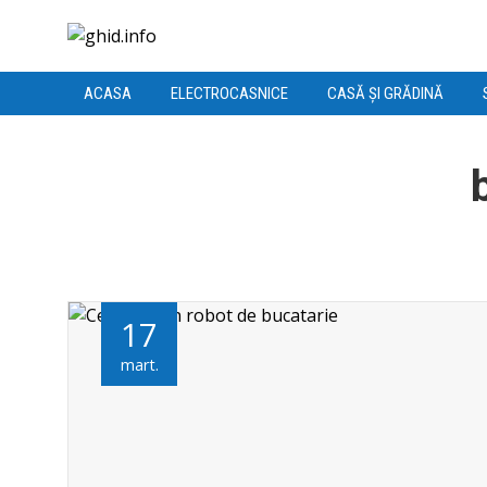
ACASA
ELECTROCASNICE
CASĂ ȘI GRĂDINĂ
17
mart.