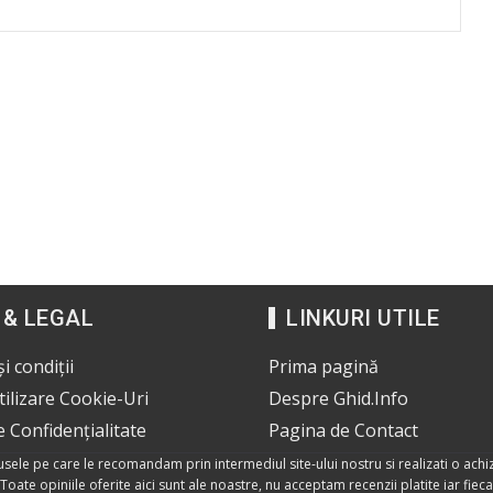
 & LEGAL
LINKURI UTILE
i condiții
Prima pagină
Utilizare Cookie-Uri
Despre Ghid.Info
e Confidențialitate
Pagina de Contact
dusele pe care le recomandam prin intermediul site-ului nostru si realizati o achiz
Toate opiniile oferite aici sunt ale noastre, nu acceptam recenzii platite iar fie