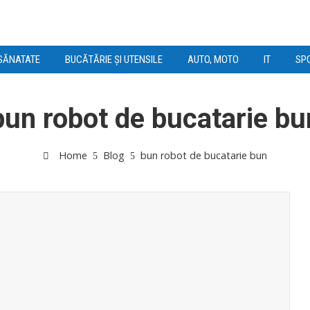
SĂNATATE
BUCĂTĂRIE ȘI UTENSILE
AUTO, MOTO
IT
SPO
bun robot de bucatarie bu
Home
Blog
bun robot de bucatarie bun