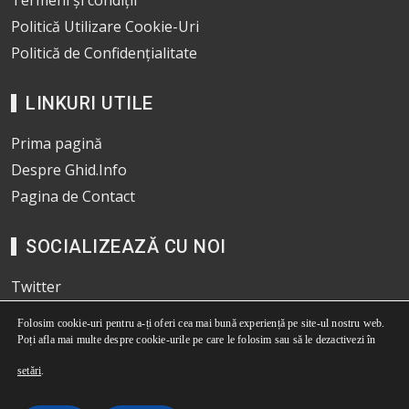
Termeni și condiții
Politică Utilizare Cookie-Uri
Politică de Confidențialitate
LINKURI UTILE
Prima pagină
Despre Ghid.Info
Pagina de Contact
SOCIALIZEAZĂ CU NOI
Twitter
Pinterest
Folosim cookie-uri pentru a-ți oferi cea mai bună experiență pe site-ul nostru web.
Facebook
Poți afla mai multe despre cookie-urile pe care le folosim sau să le dezactivezi în
© 2026
www.ghid.info
. *Daca alegeti sa vizitati unul dintre produsele pe
setări
.
care le recomandam prin intermediul site-ului nostru si realizati o achizitie,
ghid.info poate primi un comision de afiliere, acest lucru nu interfereaza cu