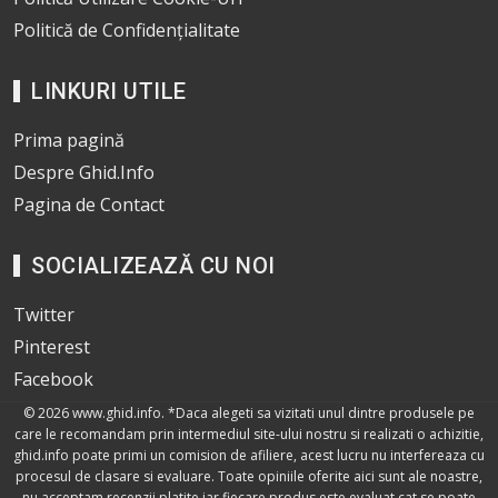
Politică de Confidențialitate
LINKURI UTILE
Prima pagină
Despre Ghid.Info
Pagina de Contact
SOCIALIZEAZĂ CU NOI
Twitter
Pinterest
Facebook
© 2026
www.ghid.info
. *Daca alegeti sa vizitati unul dintre produsele pe
care le recomandam prin intermediul site-ului nostru si realizati o achizitie,
ghid.info poate primi un comision de afiliere, acest lucru nu interfereaza cu
procesul de clasare si evaluare. Toate opiniile oferite aici sunt ale noastre,
nu acceptam recenzii platite iar fiecare produs este evaluat cat se poate