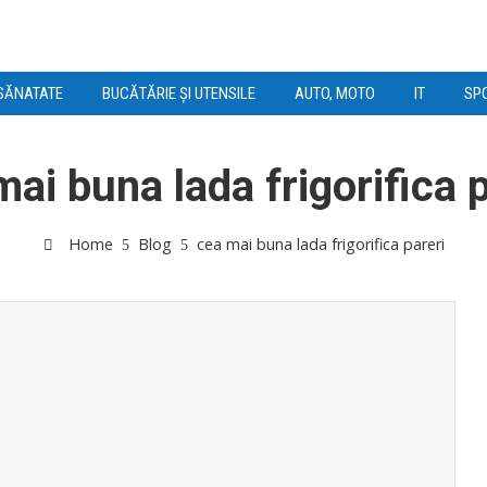
SĂNATATE
BUCĂTĂRIE ȘI UTENSILE
AUTO, MOTO
IT
SPO
mai buna lada frigorifica p
Home
Blog
cea mai buna lada frigorifica pareri