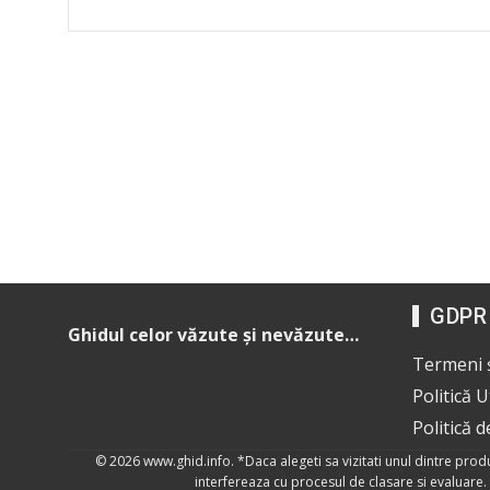
GDPR
Ghidul celor văzute și nevăzute…
Termeni ș
Politică 
Politică d
© 2026
www.ghid.info
. *Daca alegeti sa vizitati unul dintre pro
interfereaza cu procesul de clasare si evaluare. 