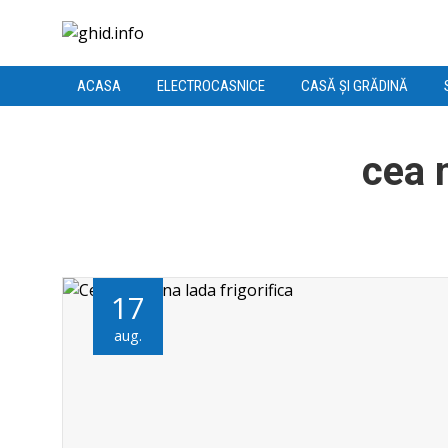
ACASA
ELECTROCASNICE
CASĂ ȘI GRĂDINĂ
cea 
17
aug.