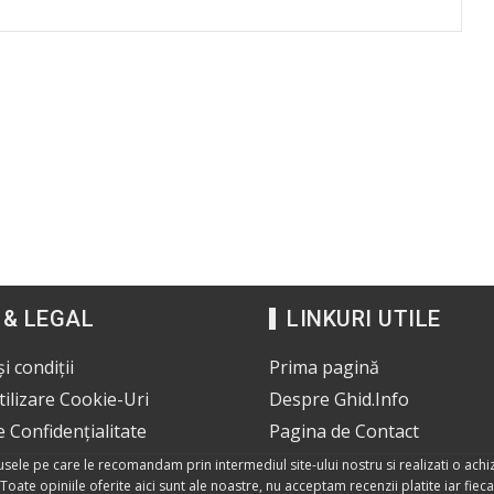
 & LEGAL
LINKURI UTILE
i condiții
Prima pagină
Utilizare Cookie-Uri
Despre Ghid.Info
e Confidențialitate
Pagina de Contact
dusele pe care le recomandam prin intermediul site-ului nostru si realizati o achiz
Toate opiniile oferite aici sunt ale noastre, nu acceptam recenzii platite iar fie