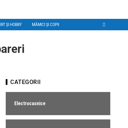
RT ȘI HOBBY
MĂMICI ȘI COPII
areri
CATEGORII
Electrocasnice