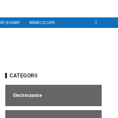
RT ȘI HOBBY
MĂMICI ȘI COPII
CATEGORII
Electrocasnice