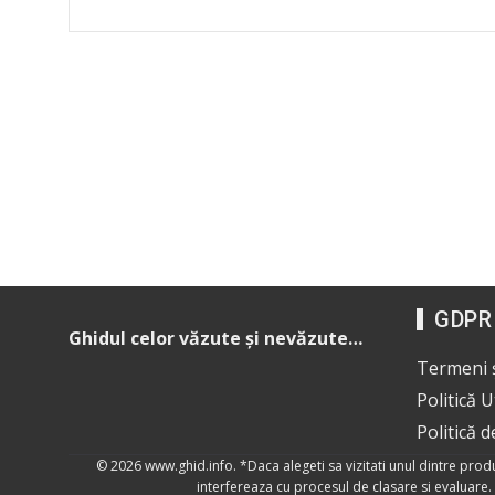
GDPR
Ghidul celor văzute și nevăzute…
Termeni ș
Politică 
Politică d
© 2026
www.ghid.info
. *Daca alegeti sa vizitati unul dintre pro
interfereaza cu procesul de clasare si evaluare. 