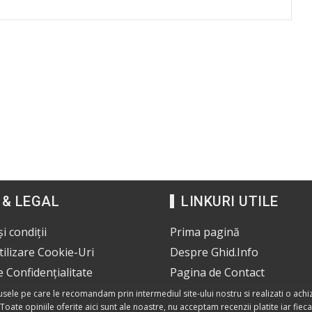
 & LEGAL
LINKURI UTILE
i condiții
Prima pagină
Utilizare Cookie-Uri
Despre Ghid.Info
e Confidențialitate
Pagina de Contact
dusele pe care le recomandam prin intermediul site-ului nostru si realizati o achiz
Toate opiniile oferite aici sunt ale noastre, nu acceptam recenzii platite iar fie