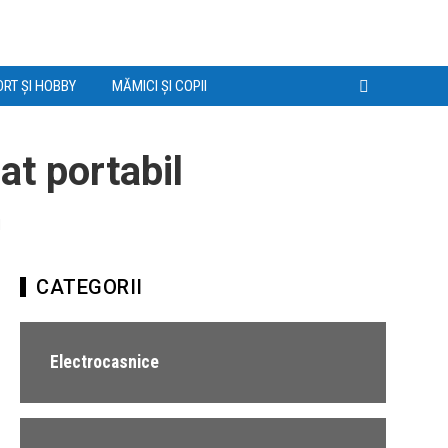
RT ȘI HOBBY
MĂMICI ȘI COPII
at portabil
l
CATEGORII
Electrocasnice