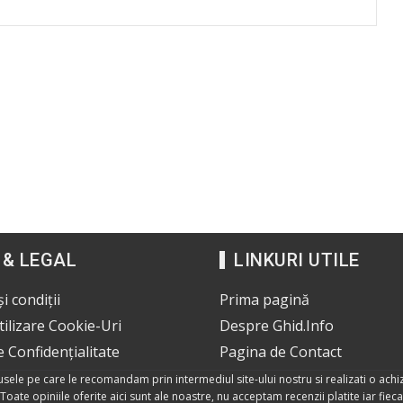
 & LEGAL
LINKURI UTILE
i condiții
Prima pagină
Utilizare Cookie-Uri
Despre Ghid.Info
e Confidențialitate
Pagina de Contact
dusele pe care le recomandam prin intermediul site-ului nostru si realizati o achiz
Toate opiniile oferite aici sunt ale noastre, nu acceptam recenzii platite iar fie