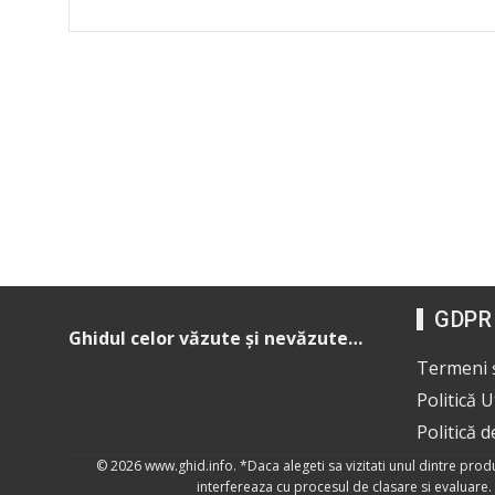
GDPR
Ghidul celor văzute și nevăzute…
Termeni ș
Politică 
Politică d
© 2026
www.ghid.info
. *Daca alegeti sa vizitati unul dintre pro
interfereaza cu procesul de clasare si evaluare. 