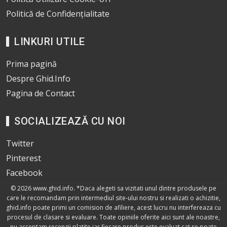
Politică de Confidențialitate
LINKURI UTILE
Prima pagină
Despre Ghid.Info
Pagina de Contact
SOCIALIZEAZĂ CU NOI
Twitter
Pinterest
Facebook
© 2026
www.ghid.info
. *Daca alegeti sa vizitati unul dintre produsele pe
care le recomandam prin intermediul site-ului nostru si realizati o achizitie,
ghid.info poate primi un comision de afiliere, acest lucru nu interfereaza cu
procesul de clasare si evaluare. Toate opiniile oferite aici sunt ale noastre,
nu acceptam recenzii platite iar fiecare produs este evaluat cat se poate