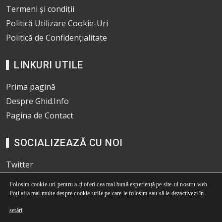
Termeni și condiții
Politică Utilizare Cookie-Uri
Politică de Confidențialitate
LINKURI UTILE
Prima pagină
Despre Ghid.Info
Pagina de Contact
SOCIALIZEAZĂ CU NOI
Twitter
Pinterest
Folosim cookie-uri pentru a-ți oferi cea mai bună experiență pe site-ul nostru web.
Facebook
Poți afla mai multe despre cookie-urile pe care le folosim sau să le dezactivezi în
© 2026
www.ghid.info
. *Daca alegeti sa vizitati unul dintre produsele pe
setări
.
care le recomandam prin intermediul site-ului nostru si realizati o achizitie,