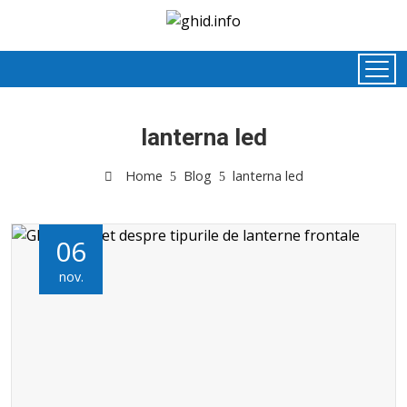
lanterna led
Home
Blog
lanterna led
06
nov.