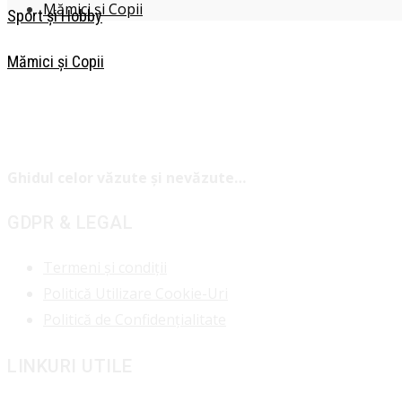
Mămici și Copii
Sport și Hobby
Mămici și Copii
Ghidul celor văzute și nevăzute…
GDPR & LEGAL
Termeni și condiții
Politică Utilizare Cookie-Uri
Politică de Confidențialitate
LINKURI UTILE