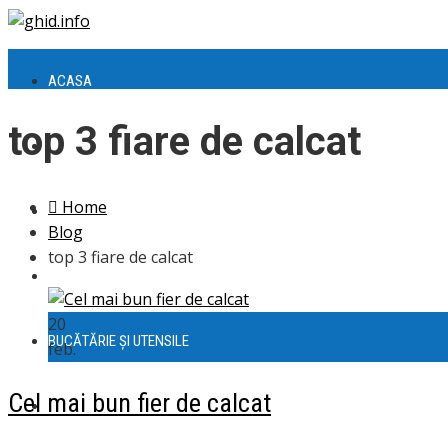
ACASA
top 3 fiare de calcat
ELECTROCASNICE
Home
CASĂ ȘI GRĂDINĂ
Blog
top 3 fiare de calcat
SĂNATATE
20
BUCĂTĂRIE ȘI UTENSILE
feb.
Cel mai bun fier de calcat
AUTO, MOTO