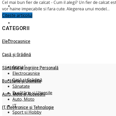
Cel mai bun fier de calcat - Cum il alegi? Un fier de calcat 
IT
vor haine impecabile si fara cute. Alegerea unui model…
Citeste articolul
SPORT ȘI HOBBY
CATEGORII
MĂMICI ȘI COPII
Electrocasnice
Casă și Grădină
Acasa
Sănătate și Îngrijire Personală
Electrocasnice
Casă și Grădină
Bucătărie și Utensile
Sănatate
Bucătărie și Utensile
Auto, Moto și Accesorii
Auto, Moto
IT
IT, Electronice și Tehnologie
Sport și Hobby