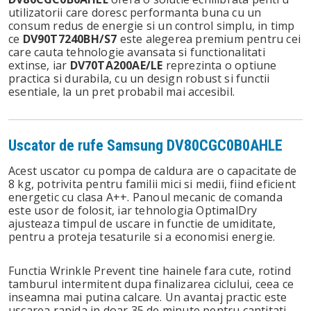
utilizatorii care doresc performanta buna cu un
consum redus de energie si un control simplu, in timp
ce
DV90T7240BH/S7
este alegerea premium pentru cei
care cauta tehnologie avansata si functionalitati
extinse, iar
DV70TA200AE/LE
reprezinta o optiune
practica si durabila, cu un design robust si functii
esentiale, la un pret probabil mai accesibil.
Uscator de rufe Samsung DV80CGC0B0AHLE
Acest uscator cu pompa de caldura are o capacitate de
8 kg, potrivita pentru familii mici si medii, fiind eficient
energetic cu clasa A++. Panoul mecanic de comanda
este usor de folosit, iar tehnologia OptimalDry
ajusteaza timpul de uscare in functie de umiditate,
pentru a proteja tesaturile si a economisi energie.
Functia Wrinkle Prevent tine hainele fara cute, rotind
tamburul intermitent dupa finalizarea ciclului, ceea ce
inseamna mai putina calcare. Un avantaj practic este
uscarea rapida in doar 35 de minute pentru cantitati