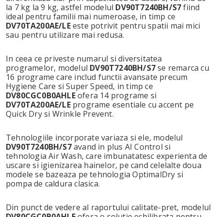
la 7 kg la 9 kg, astfel modelul
DV90T7240BH/S7
fiind
ideal pentru familii mai numeroase, in timp ce
DV70TA200AE/LE
este potrivit pentru spatii mai mici
sau pentru utilizare mai redusa.
In ceea ce priveste numarul si diversitatea
programelor, modelul
DV90T7240BH/S7
se remarca cu
16 programe care includ functii avansate precum
Hygiene Care si Super Speed, in timp ce
DV80CGC0B0AHLE
ofera 14 programe si
DV70TA200AE/LE
programe esentiale cu accent pe
Quick Dry si Wrinkle Prevent.
Tehnologiile incorporate variaza si ele, modelul
DV90T7240BH/S7
avand in plus AI Control si
tehnologia Air Wash, care imbunatatesc experienta de
uscare si igienizarea hainelor, pe cand celelalte doua
modele se bazeaza pe tehnologia OptimalDry si
pompa de caldura clasica.
Din punct de vedere al raportului calitate-pret, modelul
DV80CGC0B0AHLE
ofera o solutie echilibrata pentru