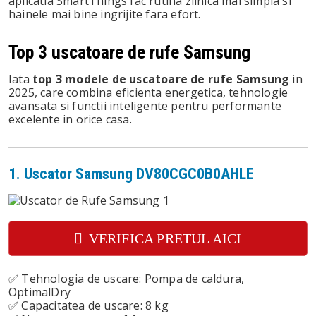
aplicatia SmartThings fac rutina zilnica mai simpla si
hainele mai bine ingrijite fara efort.
In
Top 3 uscatoare de rufe Samsung
st
Iata
top 3 modele de uscatoare de rufe Samsung
in
2025, care combina eficienta energetica, tehnologie
leupon
avansata si functii inteligente pentru performante
excelente in orice casa.
1. Uscator Samsung DV80CGC0B0AHLE
VERIFICA PRETUL AICI
✅ Tehnologia de uscare: Pompa de caldura,
OptimalDry
✅ Capacitatea de uscare: 8 kg