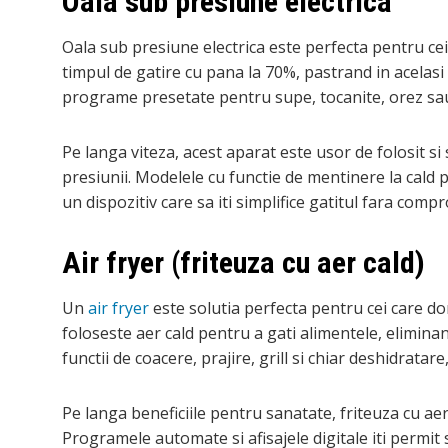
Oala sub presiune electrica
Oala sub presiune electrica este perfecta pentru cei
timpul de gatire cu pana la 70%, pastrand in acelasi
programe presetate pentru supe, tocanite, orez sau 
Pe langa viteza, acest aparat este usor de folosit si
presiunii. Modelele cu functie de mentinere la cald
un dispozitiv care sa iti simplifice gatitul fara com
Air fryer (friteuza cu aer cald)
Un
air fryer
este solutia perfecta pentru cei care d
foloseste aer cald pentru a gati alimentele, elimina
functii de coacere, prajire, grill si chiar deshidratar
Pe langa beneficiile pentru sanatate, friteuza cu aer
Programele automate si afisajele digitale iti permit s