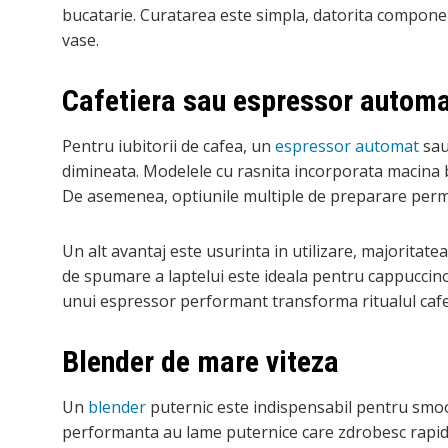
bucatarie. Curatarea este simpla, datorita componen
vase.
Cafetiera sau espressor autom
Pentru iubitorii de cafea, un
espressor automat
sau 
dimineata. Modelele cu rasnita incorporata macina 
De asemenea, optiunile multiple de preparare permit 
Un alt avantaj este usurinta in utilizare, majoritat
de spumare a laptelui este ideala pentru cappuccino
unui espressor performant transforma ritualul cafele
Blender de mare viteza
Un
blender
puternic este indispensabil pentru smoot
performanta au lame puternice care zdrobesc rapid gh