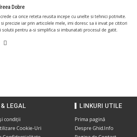
dreea Dobre
de ca orice reteta reusita incepe cu unelte si tehnici potrivite.
 precizie iar prin articolele mele, imi doresc sa ii invat pe cititori
olutii pentru a-si simplifica si imbunatati procesul de gatit.
 & LEGAL
LINKURI UTILE
i condiții
Prima pagină
Utilizare Cookie-Uri
Despre Ghid.Info