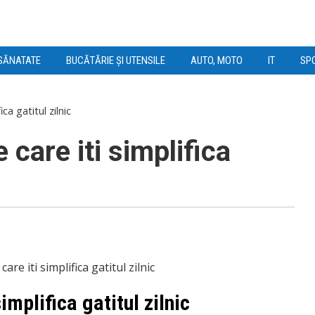
SĂNATATE
BUCĂTĂRIE ȘI UTENSILE
AUTO, MOTO
IT
SPO
ca gatitul zilnic
 care iti simplifica
implifica gatitul zilnic