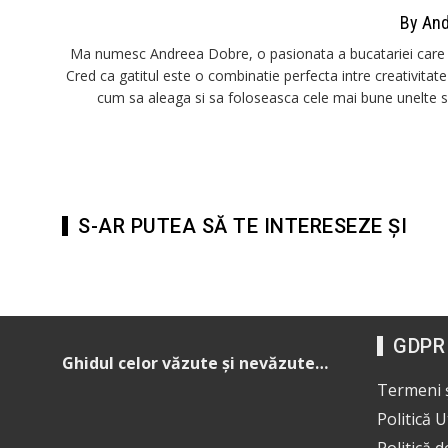
By An
Ma numesc Andreea Dobre, o pasionata a bucatariei care cre
Cred ca gatitul este o combinatie perfecta intre creativitate si
cum sa aleaga si sa foloseasca cele mai bune unelte si s
S-AR PUTEA SĂ TE INTERESEZE ȘI
GDPR
Ghidul celor văzute și nevăzute…
Termeni ș
Politică 