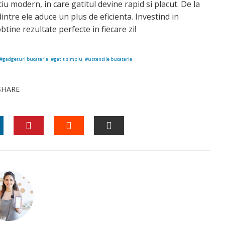
u modern, in care gatitul devine rapid si placut. De la
intre ele aduce un plus de eficienta. Investind in
btine rezultate perfecte in fiecare zi!
gadgeturi bucatarie
gatit simplu
ustensile bucatarie
SHARE
NKEDIN
PINTEREST
STUMBLEUPON
EMAIL