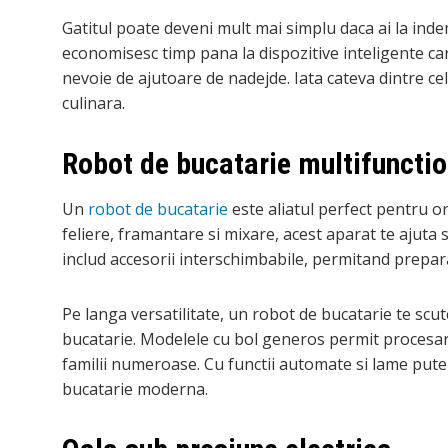
Gatitul poate deveni mult mai simplu daca ai la inde
economisesc timp pana la dispozitive inteligente car
inkedIn
nevoie de ajutoare de nadejde. Iata cateva dintre ce
culinara.
nterest
Robot de bucatarie multifunctio
tumbleupon
Un
robot de bucatarie
este aliatul perfect pentru o
feliere, framantare si mixare, acest aparat te ajut
mail
includ accesorii interschimbabile, permitand prepara
Pe langa versatilitate, un robot de bucatarie te sc
bucatarie. Modelele cu bol generos permit procesare
familii numeroase. Cu functii automate si lame pute
bucatarie moderna.