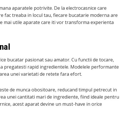
mana aparatele potrivite. De la electrocasnice care
e fac treaba in locul tau, fiecare bucatarie moderna are
le mai utile aparate care iti vor transforma experienta
nal
rice bucatar pasionat sau amator. Cu functii de tocare,
a sa pregatesti rapid ingredientele. Modelele performante
rea unei varietati de retete fara efort.
uteste de munca obositoare, reducand timpul petrecut in
a unei cantitati mari de ingrediente, fiind ideale pentru
rnice, acest aparat devine un must-have in orice