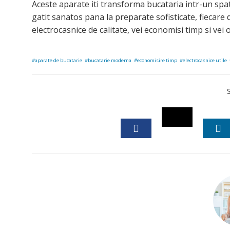
Aceste aparate iti transforma bucataria intr-un spati
gatit sanatos pana la preparate sofisticate, fiecare d
electrocasnice de calitate, vei economisi timp si vei o
aparate de bucatarie
bucatarie moderna
economisire timp
electrocasnice utile
TWITTER
FACEBOOK
LI