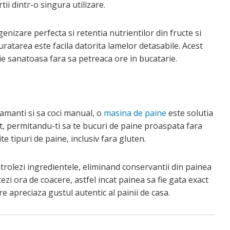
ii dintr-o singura utilizare.
nizare perfecta si retentia nutrientilor din fructe si
curatarea este facila datorita lamelor detasabile. Acest
ie sanatoasa fara sa petreaca ore in bucatarie.
ramanti si sa coci manual, o
masina de paine
este solutia
t, permitandu-ti sa te bucuri de paine proaspata fara
 tipuri de paine, inclusiv fara gluten.
trolezi ingredientele, eliminand conservantii din painea
zi ora de coacere, astfel incat painea sa fie gata exact
e apreciaza gustul autentic al painii de casa.