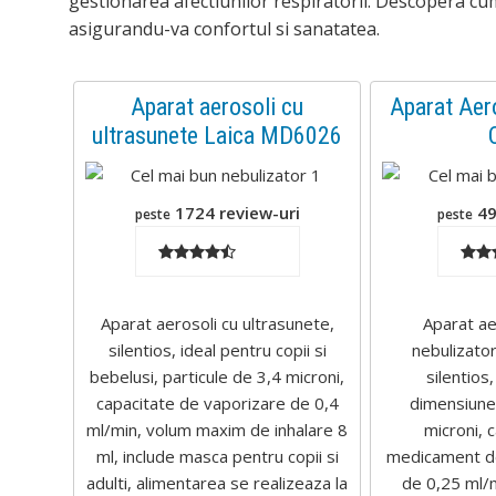
gestionarea afectiunilor respiratorii. Descopera cum 
inkedIn
asigurandu-va confortul si sanatatea.
nterest
Aparat aerosoli cu
Aparat Ae
ultrasunete Laica MD6026
tumbleupon
mail
1724 review-uri
49
peste
peste
Aparat aerosoli cu ultrasunete,
Aparat aer
silentios, ideal pentru copii si
nebulizator
bebelusi, particule de 3,4 microni,
silentios
capacitate de vaporizare de 0,4
dimensiune 
ml/min, volum maxim de inhalare 8
microni, 
ml, include masca pentru copii si
medicament de
adulti, alimentarea se realizeaza la
de 0,25 ml/m