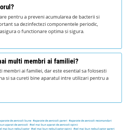
torul?
zare pentru a preveni acumularea de bacterii si
rtant sa dezinfectezi componentele periodic,
asigura o functionare optima si sigura.
mai multi membri ai familiei?
i membri ai familiei, dar este esential sa folosesti
 si sa cureti bine aparatul intre utilizari pentru a
aparate de aerosoli bune
aparate de aerosoli pareri
aparate de aerosoli recomandari
bun aparat de aerosoli
cel mai bun aparat de aerosoli opinii
el mai bun nebulizator
cel mai bun nebulizator opinii
cel mai bun nebulizator pareri