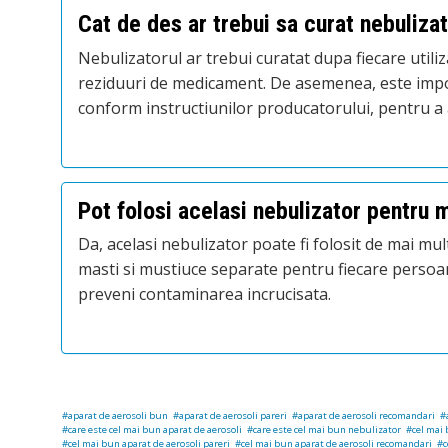
Cat de des ar trebui sa curat nebuliza
Nebulizatorul ar trebui curatat dupa fiecare utili
reziduuri de medicament. De asemenea, este impo
conform instructiunilor producatorului, pentru a 
Pot folosi acelasi nebulizator pentru 
Da, acelasi nebulizator poate fi folosit de mai mult
masti si mustiuce separate pentru fiecare persoana
preveni contaminarea incrucisata.
aparat de aerosoli bun
aparat de aerosoli pareri
aparat de aerosoli recomandari
care este cel mai bun aparat de aerosoli
care este cel mai bun nebulizator
cel mai 
cel mai bun aparat de aerosoli pareri
cel mai bun aparat de aerosoli recomandari
c