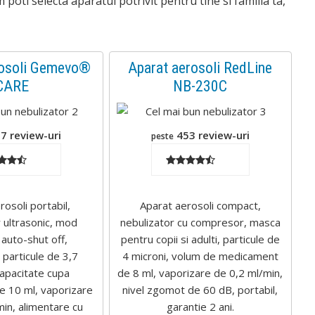
poti selecta aparatul potrivit pentru tine si familia ta,
rosoli Gemevo®
Aparat aerosoli RedLine
CARE
NB-230C
7 review-uri
453 review-uri
peste
osoli portabil,
Aparat aerosoli compact,
 ultrasonic, mod
nebulizator cu compresor, masca
, auto-shut off,
pentru copii si adulti, particule de
particule de 3,7
4 microni, volum de medicament
capacitate cupa
de 8 ml, vaporizare de 0,2 ml/min,
 10 ml, vaporizare
nivel zgomot de 60 dB, portabil,
in, alimentare cu
garantie 2 ani.