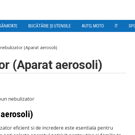
SĂNATATE
BUCĂTĂRIE ȘI UTENSILE
AUTO, MOTO
IT
SPO
nebulizator (Aparat aerosoli)
or (Aparat aerosoli)
 aerosoli)
ator eficient si de incredere este esentiala pentru