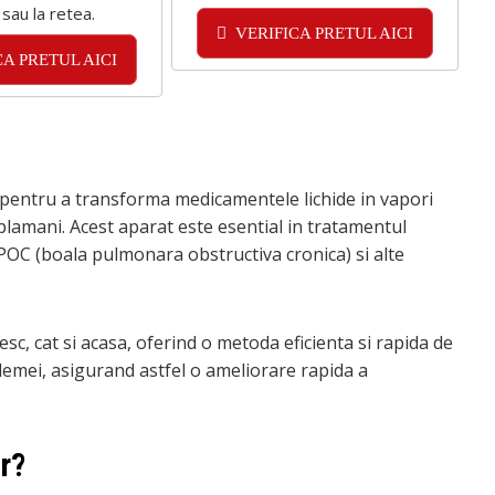
 sau la retea.
VERIFICA PRETUL AICI
CA PRETUL AICI
 pentru a transforma medicamentele lichide in vapori
n plamani. Acest aparat este esential in tratamentul
BPOC (boala pulmonara obstructiva cronica) si alte
esc, cat si acasa, oferind o metoda eficienta si rapida de
emei, asigurand astfel o ameliorare rapida a
r?