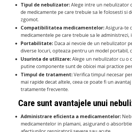
Tipul de nebulizator:
Alege intre un nebulizator c
de medicamente pe care trebuie sa le folosesti si de
zgomot.
Compatibilitatea medicamentelor:
Asigura-te c
medicamentele pe care trebuie sa le administrezi, i
Portabilitate:
Daca ai nevoie de un nebulizator pe ca
diverse locuri, opteaza pentru un model portabil, c
Usurinta de utilizare:
Alege un nebulizator cu o o
putine componente sunt de obicei mai practice pentr
Timpul de tratament:
Verifica timpul necesar pe
mai rapide decat altele, ceea ce poate fi un avantaj
tratamente frecvente.
Care sunt avantajele unui nebul
Administrare eficienta a medicamentelor:
Nebu
medicamentelor in plamani, asigurand o absorbtie r
afectiunilor respiratorii severe sau acute.