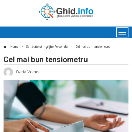
Home
Sănătate și Îngrijire Personală
Cel mai bun tensiometru
Cel mai bun tensiometru
Daria Voinea
ok
In