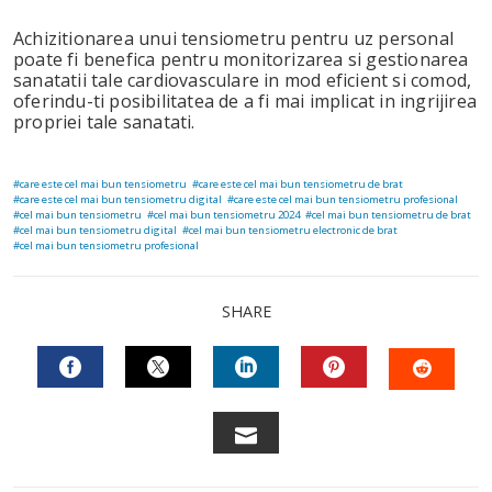
Achizitionarea unui tensiometru pentru uz personal
poate fi benefica pentru monitorizarea si gestionarea
sanatatii tale cardiovasculare in mod eficient si comod,
oferindu-ti posibilitatea de a fi mai implicat in ingrijirea
propriei tale sanatati.
care este cel mai bun tensiometru
care este cel mai bun tensiometru de brat
care este cel mai bun tensiometru digital
care este cel mai bun tensiometru profesional
cel mai bun tensiometru
cel mai bun tensiometru 2024
cel mai bun tensiometru de brat
cel mai bun tensiometru digital
cel mai bun tensiometru electronic de brat
cel mai bun tensiometru profesional
SHARE
FACEBOOK
TWITTER
LINKEDIN
PINTEREST
STUM
EMAIL