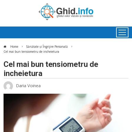
Home
Sănătate și Îngrijire Personală
Cel mai bun tensiometru de incheietura
Cel mai bun tensiometru de
incheietura
Daria Voinea
ok