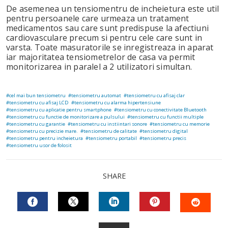
De asemenea un tensiomentru de incheietura este util
pentru persoanele care urmeaza un tratament
medicamentos sau care sunt predispuse la afectiuni
cardiovasculare precum si pentru cele care sunt in
varsta. Toate masuratorile se inregistreaza in aparat
iar majoritatea tensiometrelor de casa va permit
monitorizarea in paralel a 2 utilizatori simultan.
cel mai bun tensiometru
tensiometru automat
tensiometru cu afisaj clar
tensiometru cu afisaj LCD
tensiometru cu alarma hipertensiune
tensiometru cu aplicatie pentru smartphone
tensiometru cu conectivitate Bluetooth
tensiometru cu functie de monitorizare a pulsului
tensiometru cu functii multiple
tensiometru cu garantie
tensiometru cu instiintari sonore
tensiometru cu memorie
tensiometru cu precizie mare.
tensiometru de calitate
tensiometru digital
tensiometru pentru incheietura
tensiometru portabil
tensiometru precis
tensiometru usor de folosit
SHARE
FACEBOOK
TWITTER
LINKEDIN
PINTEREST
STUM